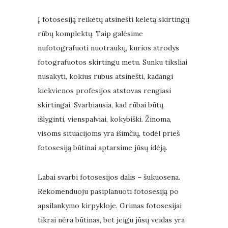
Į fotosesiją reikėtų atsinešti keletą skirtingų
rūbų komplektų. Taip galėsime
nufotografuoti nuotraukų, kurios atrodys
fotografuotos skirtingu metu. Sunku tiksliai
nusakyti, kokius rūbus atsinešti, kadangi
kiekvienos profesijos atstovas rengiasi
skirtingai. Svarbiausia, kad rūbai būtų
išlyginti, vienspalviai, kokybiški. Žinoma,
visoms situacijoms yra išimčių, todėl prieš
fotosesiją būtinai aptarsime jūsų idėją.
Labai svarbi fotosesijos dalis – šukuosena.
Rekomenduoju pasiplanuoti fotosesiją po
apsilankymo kirpykloje. Grimas fotosesijai
tikrai nėra būtinas, bet jeigu jūsų veidas yra