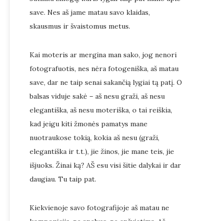
save. Nes aš jame matau savo klaidas,
skausmus ir švaistomus metus.
Kai moteris ar mergina man sako, jog nenori
fotografuotis, nes nėra fotogeniška, aš matau
save, dar ne taip senai sakančią lygiai tą patį. O
balsas viduje sakė – aš nesu graži, aš nesu
elegantiška, aš nesu moteriška, o tai reiškia,
kad jeigu kiti žmonės pamatys mane
nuotraukose tokią, kokia aš nesu (graži,
elegantiška ir t.t.), jie žinos, jie mane teis, jie
išjuoks. Žinai ką? AŠ esu visi šitie dalykai ir dar
daugiau. Tu taip pat.
Kiekvienoje savo fotografijoje aš matau ne