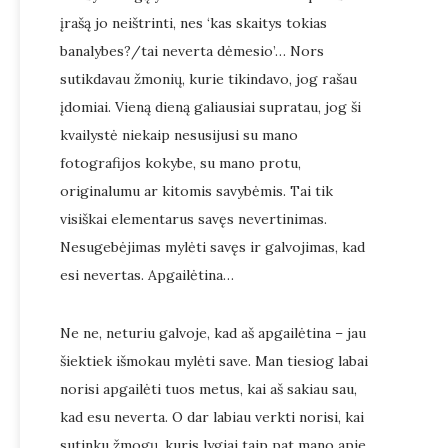
įrašą jo neištrinti, nes ‘kas skaitys tokias
banalybes?/tai neverta dėmesio’… Nors
sutikdavau žmonių, kurie tikindavo, jog rašau
įdomiai. Vieną dieną galiausiai supratau, jog ši
kvailystė niekaip nesusijusi su mano
fotografijos kokybe, su mano protu,
originalumu ar kitomis savybėmis. Tai tik
visiškai elementarus savęs nevertinimas.
Nesugebėjimas mylėti savęs ir galvojimas, kad
esi nevertas. Apgailėtina…
Ne ne, neturiu galvoje, kad aš apgailėtina – jau
šiektiek išmokau mylėti save. Man tiesiog labai
norisi apgailėti tuos metus, kai aš sakiau sau,
kad esu neverta. O dar labiau verkti norisi, kai
sutinku žmogų, kuris lygiai taip pat mano apie