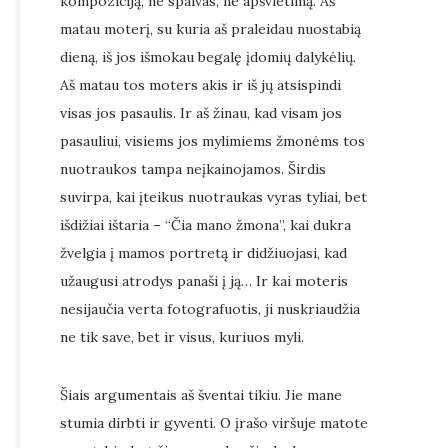
kompoziciją, ne spalvas, ne apšvietimą. Aš
matau moterį, su kuria aš praleidau nuostabią
dieną, iš jos išmokau begalę įdomių dalykėlių.
Aš matau tos moters akis ir iš jų atsispindi
visas jos pasaulis. Ir aš žinau, kad visam jos
pasauliui, visiems jos mylimiems žmonėms tos
nuotraukos tampa neįkainojamos. Širdis
suvirpa, kai įteikus nuotraukas vyras tyliai, bet
išdižiai ištaria – “Čia mano žmona”, kai dukra
žvelgia į mamos portretą ir didžiuojasi, kad
užaugusi atrodys panaši į ją… Ir kai moteris
nesijaučia verta fotografuotis, ji nuskriaudžia
ne tik save, bet ir visus, kuriuos myli.
Šiais argumentais aš šventai tikiu. Jie mane
stumia dirbti ir gyventi. O įrašo viršuje matote